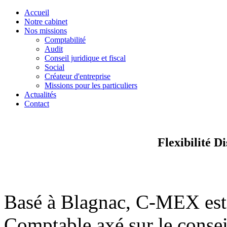
Accueil
Notre cabinet
Nos missions
Comptabilité
Audit
Conseil juridique et fiscal
Social
Créateur d'entreprise
Missions pour les particuliers
Actualités
Contact
Flexibilité
Di
Basé à Blagnac, C-MEX est 
Comptable axé sur le consei